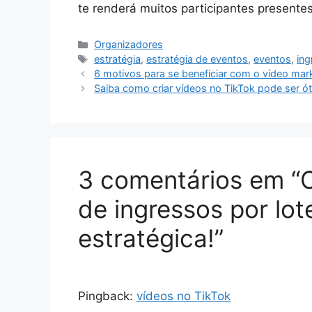
te renderá muitos participantes presente
Categorias
Organizadores
Tags
estratégia
,
estratégia de eventos
,
eventos
,
in
6 motivos para se beneficiar com o vídeo mar
Saiba como criar vídeos no TikTok pode ser ó
3 comentários em “
de ingressos por lo
estratégica!”
Pingback:
vídeos no TikTok