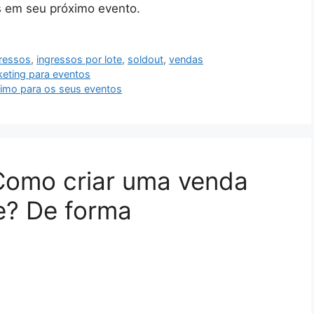
s em seu próximo evento.
gressos
,
ingressos por lote
,
soldout
,
vendas
keting para eventos
timo para os seus eventos
Como criar uma venda
te? De forma