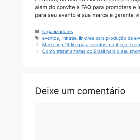
além do convite e FAQ para promoters e in
para seu evento e sua marca e garanta vis
Categorias
Organizadores
Tags
eventos
,
linktree
,
linktree para produção de e
Marketing Offline para eventos: conheça e co
Como trazer artistas do Brasil para o seu sh
Deixe um comentário
Comentário