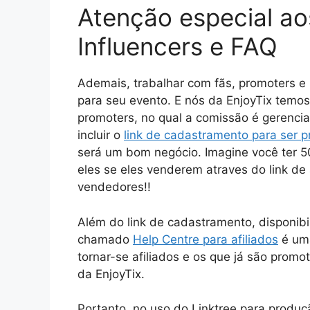
Atenção especial ao
Influencers e FAQ
Ademais, trabalhar com fãs, promoters e 
para seu evento. E nós da EnjoyTix tem
promoters, no qual a comissão é gerenci
incluir o
link de cadastramento para ser 
será um bom negócio. Imagine você ter 5
eles se eles venderem atraves do link de
vendedores!!
Além do link de cadastramento, disponibi
chamado
Help Centre para afiliados
é uma
tornar-se afiliados e os que já são promo
da EnjoyTix.
Portanto, no uso do Linktree para produç