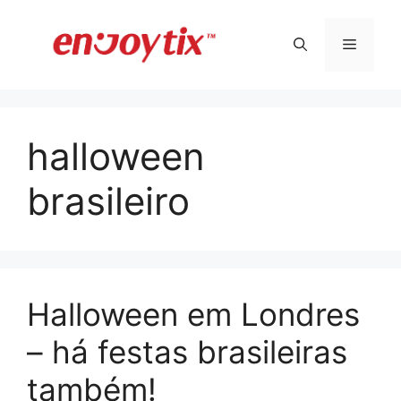
Pular
para
Menu
o
conteúdo
halloween
brasileiro
Halloween em Londres
– há festas brasileiras
também!