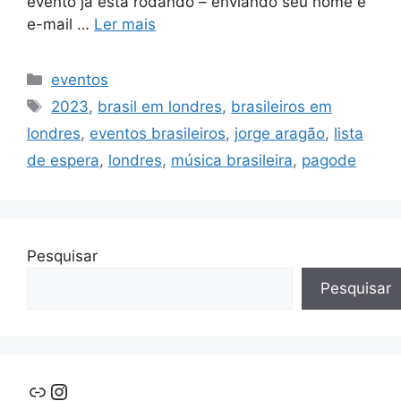
evento já está rodando – enviando seu nome e
e-mail …
Ler mais
Categorias
eventos
Tags
2023
,
brasil em londres
,
brasileiros em
londres
,
eventos brasileiros
,
jorge aragão
,
lista
de espera
,
londres
,
música brasileira
,
pagode
Pesquisar
Pesquisar
Link
Instagram