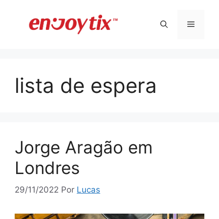
Pular
para
Menu
o
conteúdo
lista de espera
Jorge Aragão em
Londres
29/11/2022
Por
Lucas