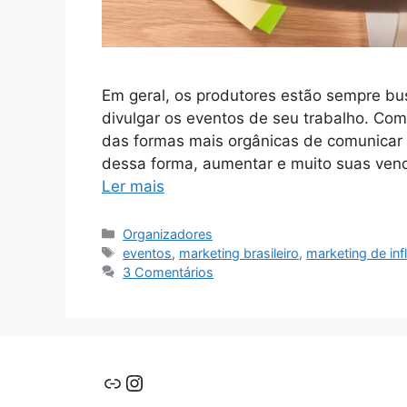
Em geral, os produtores estão sempre bu
divulgar os eventos de seu trabalho. Co
das formas mais orgânicas de comunicar e
dessa forma, aumentar e muito suas vend
Ler mais
Categorias
Organizadores
Tags
eventos
,
marketing brasileiro
,
marketing de inf
3 Comentários
Link
Instagram