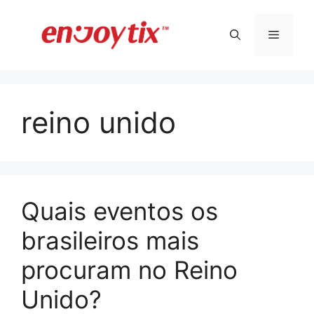
Pular
para
Menu
o
conteúdo
reino unido
Quais eventos os
brasileiros mais
procuram no Reino
Unido?