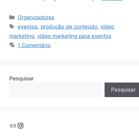
Categorias
Organizadores
Tags
eventos
,
produção de conteúdo
,
vídeo
marketing
,
vídeo marketing para eventos
1 Comentário
Pesquisar
Pesquisar
Link
Instagram